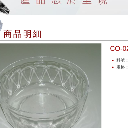
商品明細
CO-
料號：
規格：Di