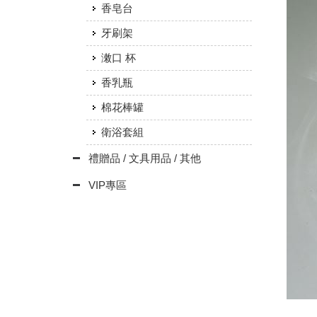
香皂台
牙刷架
潄口 杯
香乳瓶
棉花棒罐
衛浴套組
禮贈品 / 文具用品 / 其他
VIP專區